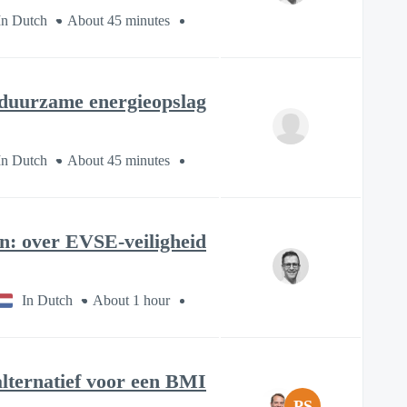
In Dutch
About 45 minutes
 duurzame energieopslag
In Dutch
About 45 minutes
: over EVSE-veiligheid
In Dutch
About 1 hour
lternatief voor een BMI
PS