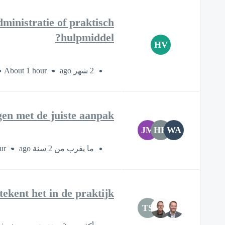
ministratie of praktisch
hulpmiddel?
HV
About 1 hour
2 شهر ago
en met de juiste aanpak
JM
HH
WA
ur
ما يقرب من 2 سنة ago
kent het in de praktijk?
TS