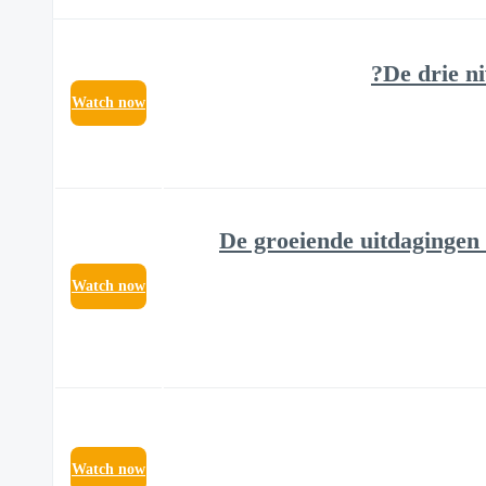
De drie ni
Watch now
De groeiende uitdagingen 
Watch now
Watch now