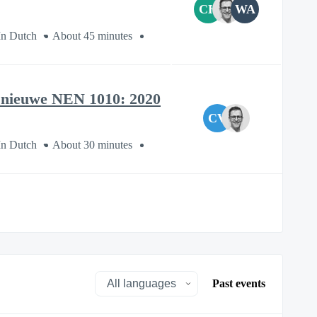
CH
WA
In Dutch
About 45 minutes
 nieuwe NEN 1010: 2020
CV
In Dutch
About 30 minutes
Past events