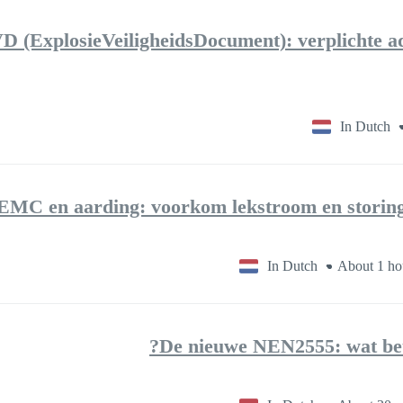
D (ExplosieVeiligheidsDocument): verplichte ad
In Dutch
EMC en aarding: voorkom lekstroom en storing
In Dutch
About 1 ho
De nieuwe NEN2555: wat bete