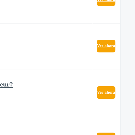
Ver ahora
teur?
Ver ahora