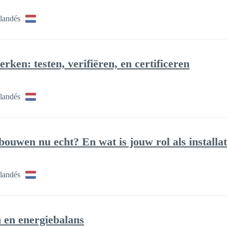
landés
rken: testen, verifiëren, en certificeren
landés
bouwen nu echt? En wat is jouw rol als installa
landés
 en energiebalans