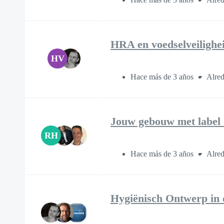
HRA en voedselveilighei
HV
Hace más de 3 años
Alred
Jouw gebouw met label C
RH
Hace más de 3 años
Alred
Hygiënisch Ontwerp in 