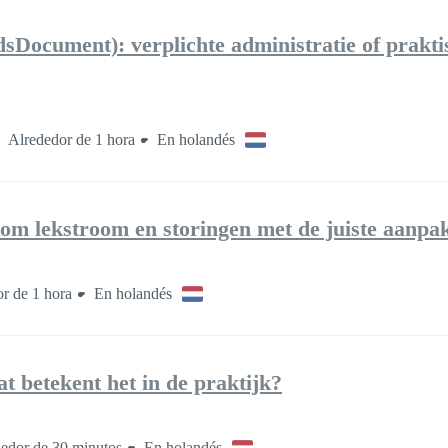
sDocument): verplichte administratie of prakti
Alrededor de 1 hora
En holandés
m lekstroom en storingen met de juiste aanpa
r de 1 hora
En holandés
 betekent het in de praktijk?
edor de 30 minutos
En holandés