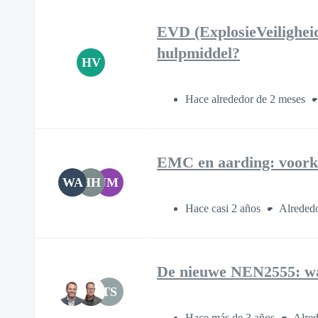
EVD (ExplosieVeiligheid
hulpmiddel?
HV
Hace alrededor de 2 meses
EMC en aarding: voorko
WA
HH
JM
Hace casi 2 años
Alrededo
De nieuwe NEN2555: wat
TS
Hace más de 3 años
Alred