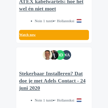
ATEX kabelwartels: hoe het
wel én niet moet
Noin 1 tunti
Hollanniksi
Watch now
DD
WA
Stekerbaar Installeren? Dat
doe je met Adels Contact - 24
juni 2020
Noin 1 tunti
Hollanniksi