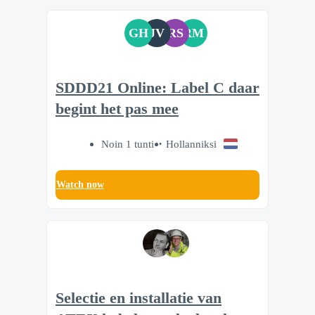
GH
JV
RS
RM
SDDD21 Online: Label C daar
begint het pas mee
Noin 1 tunti
Hollanniksi
Watch now
Selectie en installatie van