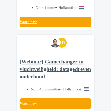
Noin 1 tunti
Hollanniksi
Watch now
RD
[Webinar] Gamechanger in
vluchtveiligheid: datagedreven
onderhoud
Noin 45 minuuttia
Hollanniksi
Watch now