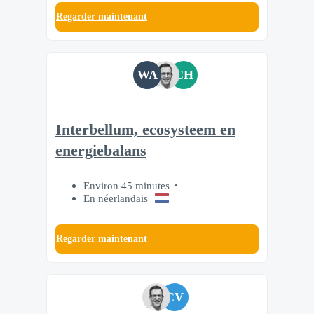
Regarder maintenant
WA
CH
Interbellum, ecosysteem en
energiebalans
Environ 45 minutes
En néerlandais
Regarder maintenant
CV