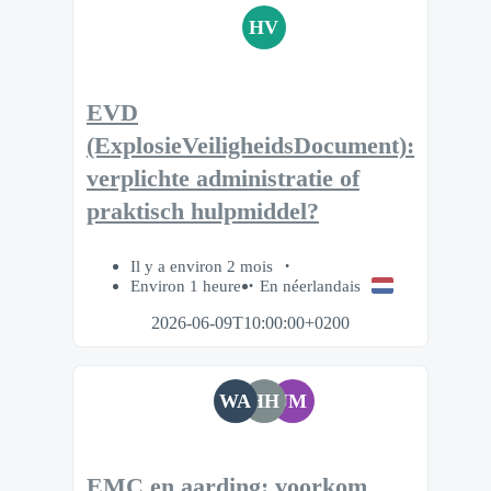
HV
EVD
(ExplosieVeiligheidsDocument):
verplichte administratie of
praktisch hulpmiddel?
Il y a environ 2 mois
Environ 1 heure
En néerlandais
2026-06-09T10:00:00+0200
WA
HH
JM
EMC en aarding: voorkom