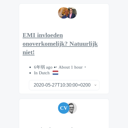
EMI invloeden
onoverkomelijk? Natuurlijk
niet!
6年弱 ago
About 1 hour
In Dutch
CV