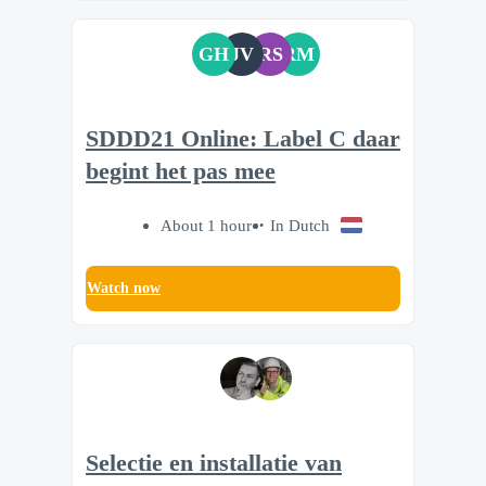
GH
JV
RS
RM
SDDD21 Online: Label C daar
begint het pas mee
About 1 hour
In Dutch
Watch now
Selectie en installatie van