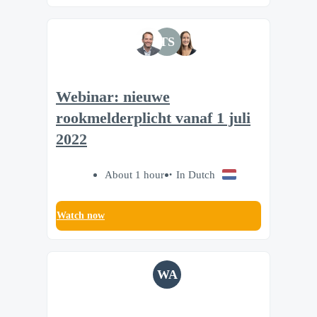
TS
Webinar: nieuwe
rookmelderplicht vanaf 1 juli
2022
About 1 hour
In Dutch
Watch now
WA