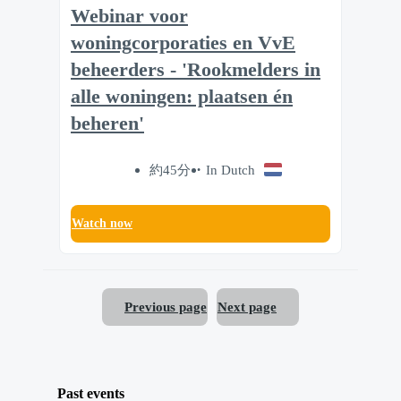
Webinar voor
woningcorporaties en VvE
beheerders - 'Rookmelders in
alle woningen: plaatsen én
beheren'
約45分
In Dutch
Watch now
Previous page
Next page
Past events