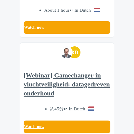
About 1 hour
In Dutch
Watch now
RD
[Webinar] Gamechanger in
vluchtveiligheid: datagedreven
onderhoud
約45分
In Dutch
Watch now