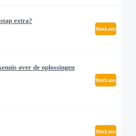
 stap extra?
Watch now
kennis over de oplossingen
Watch now
Watch now