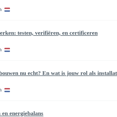
h
rken: testen, verifiëren, en certificeren
h
bouwen nu echt? En wat is jouw rol als installa
h
 en energiebalans