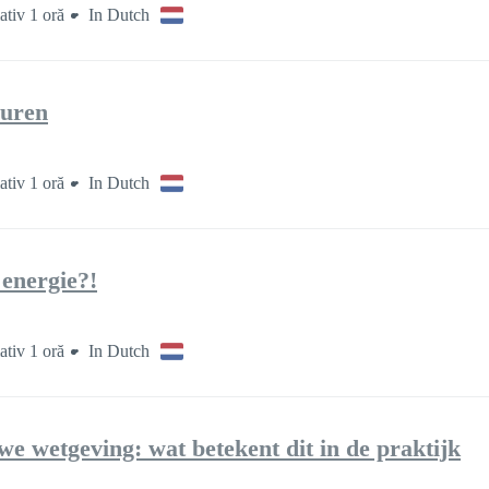
tiv 1 oră
In Dutch
euren
tiv 1 oră
In Dutch
 energie?!
tiv 1 oră
In Dutch
we wetgeving: wat betekent dit in de praktijk