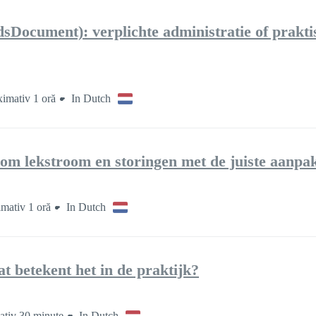
sDocument): verplichte administratie of prakti
imativ 1 oră
In Dutch
m lekstroom en storingen met de juiste aanpa
mativ 1 oră
In Dutch
 betekent het in de praktijk?
tiv 30 minute
In Dutch