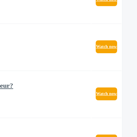
Watch now
teur?
Watch now