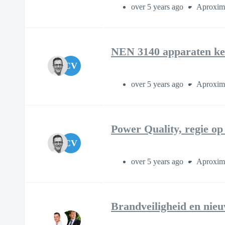
over 5 years ago
Aproxima
NEN 3140 apparaten k
CV
over 5 years ago
Aproxima
Power Quality, regie op
CV
over 5 years ago
Aproxima
Brandveiligheid en nieu