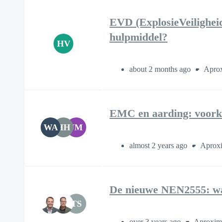
EVD (ExplosieVeiligheid
hulpmiddel?
HV
about 2 months ago
Aprox
EMC en aarding: voorko
WA
HH
JM
almost 2 years ago
Aproxi
De nieuwe NEN2555: wat
TS
over 3 years ago
Aproxima