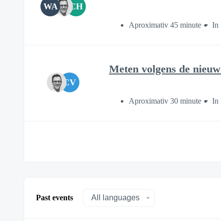
WA
CH
Aproximativ 45 minute
In
Meten volgens de nieu
CV
Aproximativ 30 minute
In
Past events