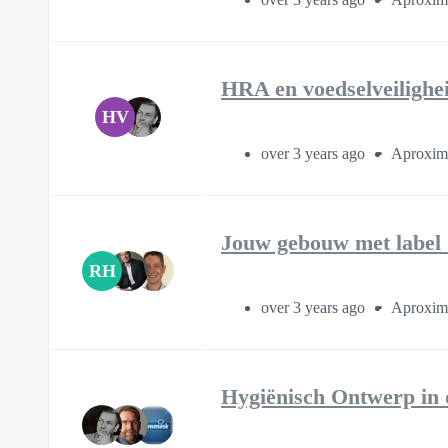
HRA en voedselveilighei
HV
over 3 years ago
Aproxima
Jouw gebouw met label C
RH
over 3 years ago
Aproxima
Hygiënisch Ontwerp in 