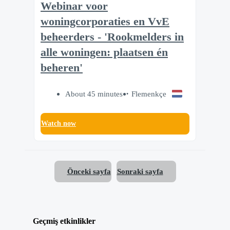
Webinar voor
woningcorporaties en VvE
beheerders - 'Rookmelders in
alle woningen: plaatsen én
beheren'
About 45 minutes
Flemenkçe
Watch now
Önceki sayfa
Sonraki sayfa
Geçmiş etkinlikler