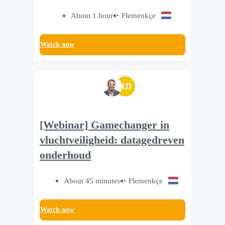
About 1 hour
Flemenkçe
Watch now
RD
[Webinar] Gamechanger in
vluchtveiligheid: datagedreven
onderhoud
About 45 minutes
Flemenkçe
Watch now