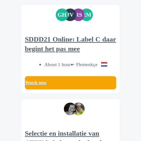
GH
JV
RS
RM
SDDD21 Online: Label C daar
begint het pas mee
About 1 hour
Flemenkçe
Watch now
Selectie en installatie van