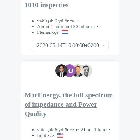
1010 inspecties
yaklaşık 6 yıl önce
About 1 hour and 30 minutes
Flemenkçe
MJ
MorEnergy, the full spectrum
of impedance and Power
Quality
yaklaşık 6 yıl önce
About 1 hour
İngilizce