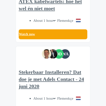
ATEX kabelwartels: hoe het
wel én niet moet
About 1 hour
Flemenkçe
Watch now
DD
WA
Stekerbaar Installeren? Dat
doe je met Adels Contact - 24
juni 2020
About 1 hour
Flemenkçe