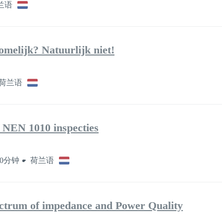
兰语
melijk? Natuurlijk niet!
荷兰语
– NEN 1010 inspecties
0分钟
荷兰语
ectrum of impedance and Power Quality