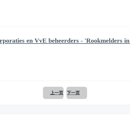
poraties en VvE beheerders - 'Rookmelders in 
上一页
下一页