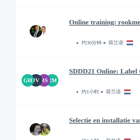
Online training: rookme
约30分钟
荷兰语
SDDD21 Online: Label C
GH
JV
RS
RM
约1小时
荷兰语
Selectie en installatie 