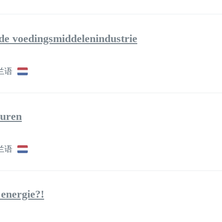
de voedingsmiddelenindustrie
兰语
euren
兰语
 energie?!