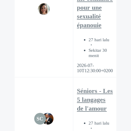
pour une
sexualité
épanouie
27 hari lalu
Sekitar 30
menit
2026-07-
10T12:30:00+0200
Séniors - Les
5 langages
de l'amour
SC
27 hari lalu