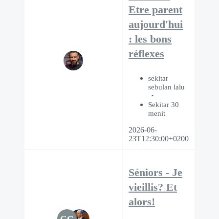
Etre parent
aujourd'hui
: les bons
réflexes
sekitar
sebulan lalu
Sekitar 30
menit
2026-06-
23T12:30:00+0200
Séniors - Je
vieillis? Et
alors!
GG