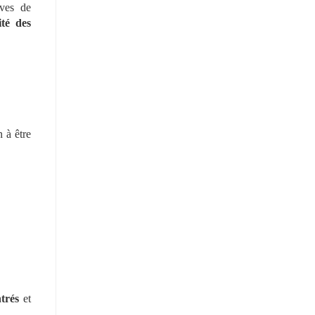
ives de 
té des 
à être 
ntrés
 et 