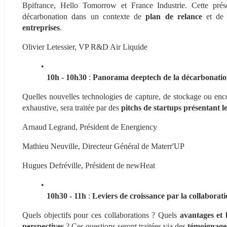
Bpifrance, Hello Tomorrow et France Industrie. Cette prés
décarbonation dans un contexte de 
plan de relance
 et de
entreprises
.
Olivier Letessier, VP R&D Air Liquide 
10h - 10h30
 : 
Panorama deeptech de la décarbonation
Quelles nouvelles technologies de capture, de stockage ou encor
exhaustive, sera traitée par des 
pitchs de startups présentant l
Arnaud Legrand, Président de Energiency
Mathieu Neuville, Directeur Général de Materr'UP
Hugues Defréville, Président de newHeat
10h30 - 11h
 :
 Leviers de croissance par la collaborat
Quels objectifs pour ces collaborations ? Quels 
avantages et
perspectives
 ? Ces questions seront traitées via des 
témoignages