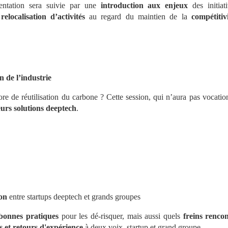
entation sera suivie par une 
introduction aux enjeux
 des initiat
 
relocalisation d’activités
 au regard du maintien de la 
compétitivi
 de l’industrie
e de réutilisation du carbone ? Cette session, qui n’aura pas vocation 
eurs solutions deeptech
.
ion
 entre startups deeptech et grands groupes
 bonnes pratiques
 pour les dé-risquer, mais aussi quels 
freins renco
 et retours d'expérience
 à deux voix, startup et grand groupe.