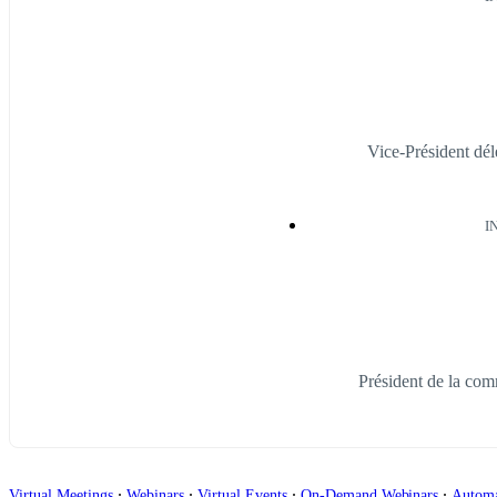
Vice-Président dé
I
Président de la co
∙
∙
∙
∙
Virtual Meetings
Webinars
Virtual Events
On-Demand Webinars
Autom