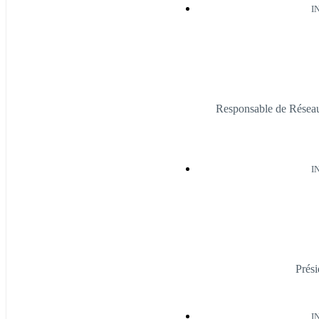
I
Responsable de Résea
I
Prés
I