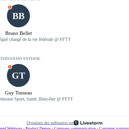
I
BB
Bruno Bellet
légué chargé de la vie fédérale @ FFTT
NTERVENANT EXTERNE
I
GT
Guy Tusseau
mmission Sport, Santé, Bien-être @ FFTT
Organisez des webinaires sur
∙
∙
∙
ated Webinars
Product Demos
Company communication
Customer trainin