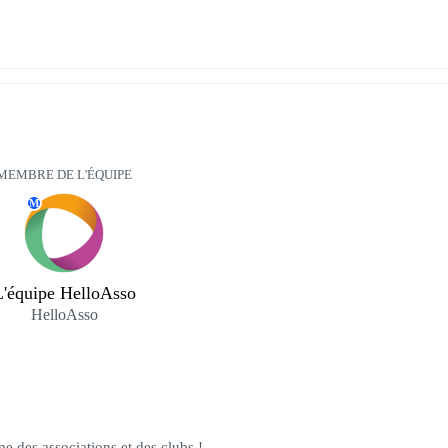
MEMBRE DE L'ÉQUIPE
M
L'équipe HelloAsso
HelloAsso
e des associations et des clubs !