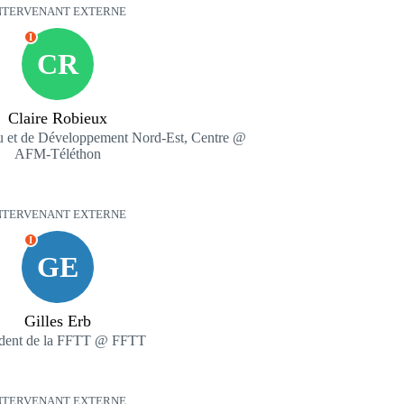
NTERVENANT EXTERNE
I
CR
Claire Robieux
u et de Développement Nord-Est, Centre @
AFM-Téléthon
NTERVENANT EXTERNE
I
GE
Gilles Erb
ident de la FFTT @ FFTT
NTERVENANT EXTERNE