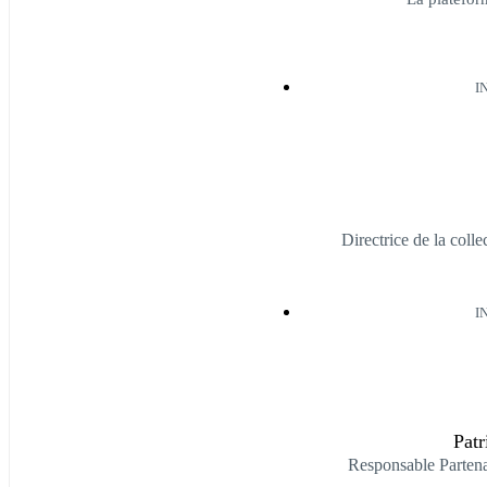
I
Directrice de la col
I
Pat
Responsable Parten