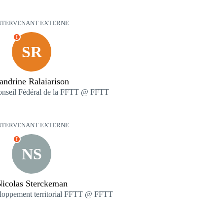
NTERVENANT EXTERNE
I
SR
andrine Ralaiarison
nseil Fédéral de la FFTT @ FFTT
NTERVENANT EXTERNE
I
NS
icolas Sterckeman
loppement territorial FFTT @ FFTT