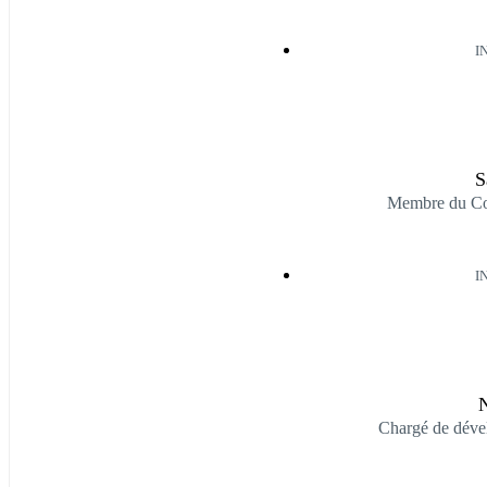
I
S
Membre du Co
I
N
Chargé de déve