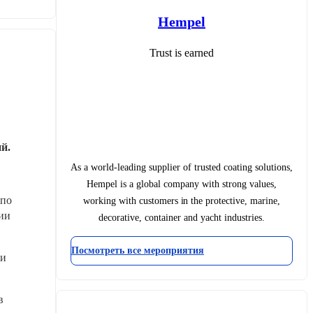
Hempel
Trust is earned
й. 
As a world-leading supplier of trusted coating solutions,
Hempel is a global company with strong values,
по 
working with customers in the protective, marine,
и 
decorative, container and yacht industries.
Посмотреть все мероприятия
и 
 