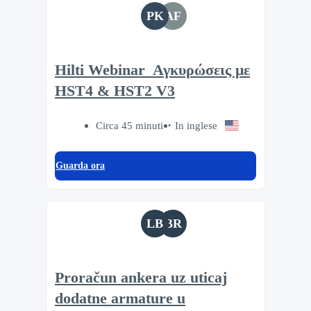
PK
AF
Hilti Webinar_Αγκυρώσεις με
HST4 & HST2 V3
Circa 45 minuti
In inglese
Guarda ora
LB
BR
Proračun ankera uz uticaj
dodatne armature u