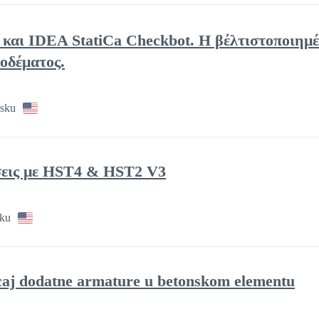
ng και IDEA StatiCa Checkbot. Η βέλτιστοποιημ
οδέματος.
lsku
σεις με HST4 & HST2 V3
sku
caj dodatne armature u betonskom elementu