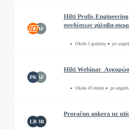
Hilti Profis Engineeri
συνδέσεων χάλυβα-σκυρ
AF
Około 1 godziny
po angie
Hilti Webinar_Αγκυρώ
PK
AF
Około 45 minut
po angiel
Proračun ankera uz uti
LB
BR