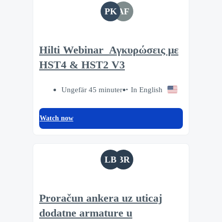
PK
AF
Hilti Webinar_Αγκυρώσεις με
HST4 & HST2 V3
Ungefär 45 minuter
In English
Watch now
LB
BR
Proračun ankera uz uticaj
dodatne armature u