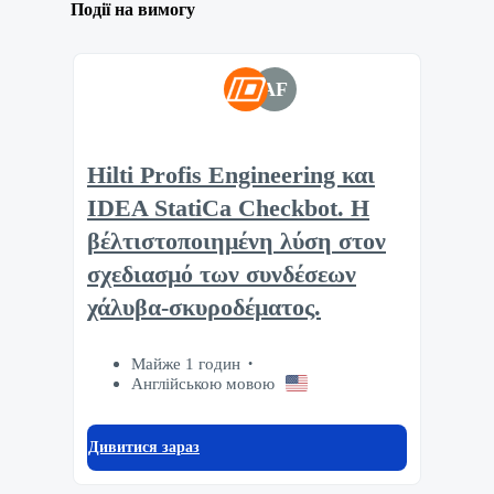
Події на вимогу
AF
Hilti Profis Engineering και
IDEA StatiCa Checkbot. Η
βέλτιστοποιημένη λύση στον
σχεδιασμό των συνδέσεων
χάλυβα-σκυροδέματος.
Майже 1 годин
Англійською мовою
Дивитися зараз