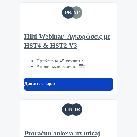
PK
AF
Hilti Webinar_Αγκυρώσεις με
HST4 & HST2 V3
Приблизно 45 хвилин
Англійською мовою
Дивитися зараз
LB
BR
Proračun ankera uz uticaj