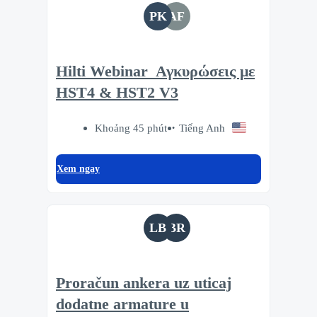
PK
AF
Hilti Webinar_Αγκυρώσεις με
HST4 & HST2 V3
Khoảng 45 phút
Tiếng Anh
Xem ngay
LB
BR
Proračun ankera uz uticaj
dodatne armature u