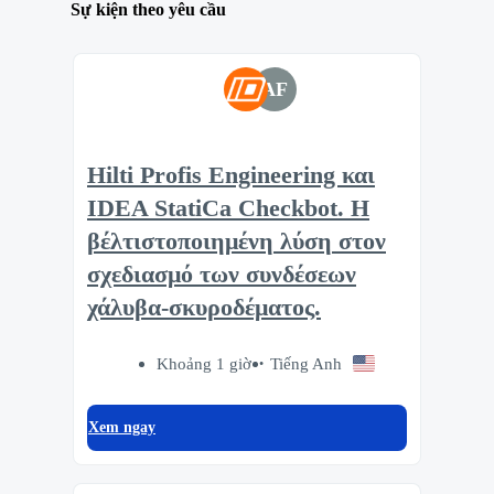
Sự kiện theo yêu cầu
AF
Hilti Profis Engineering και
IDEA StatiCa Checkbot. Η
βέλτιστοποιημένη λύση στον
σχεδιασμό των συνδέσεων
χάλυβα-σκυροδέματος.
Khoảng 1 giờ
Tiếng Anh
Xem ngay