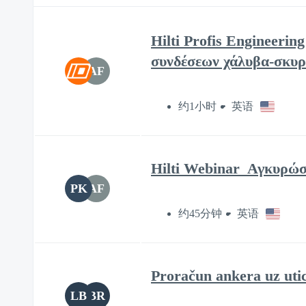
Hilti Profis Engineeri
συνδέσεων χάλυβα-σκυρ
AF
约1小时
英语
Hilti Webinar_Αγκυρώ
PK
AF
约45分钟
英语
Proračun ankera uz uti
LB
BR