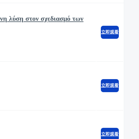
ένη λύση στον σχεδιασμό των
立即观看
立即观看
立即观看