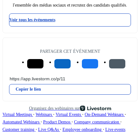
l'ensemble des médias sociaux et recrutez des candidats qualifiés.
Voir tous les événements
PARTAGER CET ÉVÉNEMENT
Copier le lien
Organisez des webinaires sur
∙
∙
∙
∙
Virtual Meetings
Webinars
Virtual Events
On-Demand Webinars
∙
∙
∙
Automated Webinars
Product Demos
Company communication
∙
∙
∙
Customer training
Live Q&As
Employee onboarding
Live events