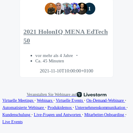
1
2021 HolonIQ MENA EdTech
50
vor mehr als 4 Jahre
Ca. 45 Minuten
2021-11-10T10:00:00+0100
Veranstalten Sie Webinare auf
∙
∙
∙
∙
Virtuelle Meetings
Webinars
Virtuelle Events
On-Demand-Webinare
∙
∙
∙
Automatisierte Webinare
Produktdemos
Unternehmenskommunikation
∙
∙
∙
Kundenschulung
Live-Fragen und Antworten
Mitarbeiter-Onboarding
Live Events