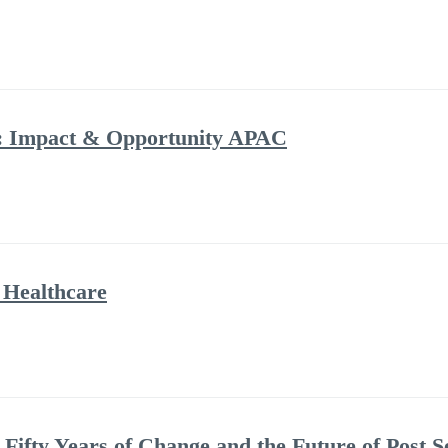
n: Impact & Opportunity APAC
n Healthcare
: Fifty Years of Change and the Future of Post