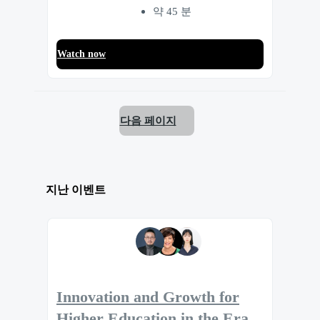
약 45 분
Watch now
다음 페이지
지난 이벤트
Innovation and Growth for
Higher Education in the Era