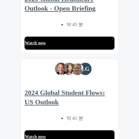
Outlook - Open Briefing
약 45 분
Watch now
LG
2024 Global Student Flows:
US Outlook
약 45 분
Watch now