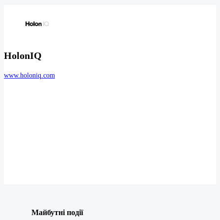
HolonIQ
www.holoniq.com
Майбутні події