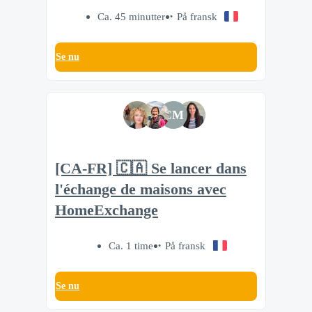
Ca. 45 minutter
På fransk
Se nu
CM
[CA-FR] 🇨🇦 Se lancer dans
l'échange de maisons avec
HomeExchange
Ca. 1 time
På fransk
Se nu