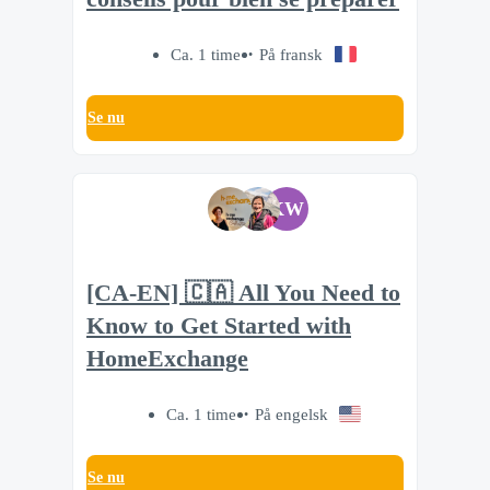
Ca. 1 time
På fransk
Se nu
KW
[CA-EN] 🇨🇦 All You Need to
Know to Get Started with
HomeExchange
Ca. 1 time
På engelsk
Se nu