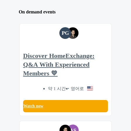
On demand events
PG
Discover HomeExchange:
Q&A With Experienced
Members 💛
약 1 시간
영어로
Watch now
AS