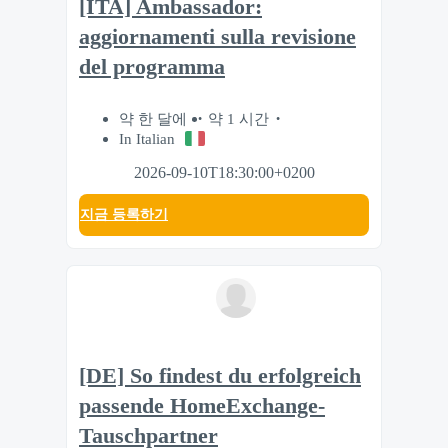
[ITA] Ambassador:
aggiornamenti sulla revisione
del programma
약 한 달에
약 1 시간
In Italian
2026-09-10T18:30:00+0200
지금 등록하기
[DE] So findest du erfolgreich
passende HomeExchange-
Tauschpartner