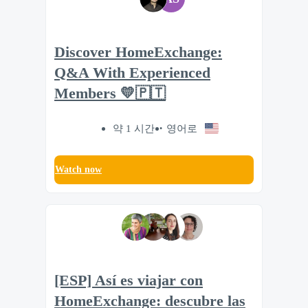
Discover HomeExchange:
Q&A With Experienced
Members 💛🇵🇹
약 1 시간
영어로
Watch now
[ESP] Así es viajar con
HomeExchange: descubre las