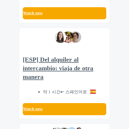
Watch now
[ESP] Del alquiler al
intercambio: viaja de otra
manera
약 1 시간
스페인어로
Watch now