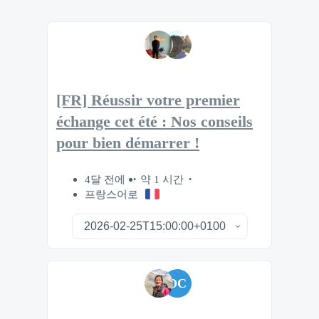
[FR] Réussir votre premier
échange cet été : Nos conseils
pour bien démarrer !
4달 전에
약 1 시간
프랑스어로
DC