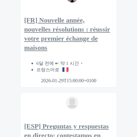
[FR] Nouvelle année,
nouvelles résolutions : réussir
votre premier échange de
maisons
6달 전에
약 1 시간
프랑스어로
2026-01-29T15:00:00+0100
[ESP] Preguntas y respuestas
en directo: contestamos en