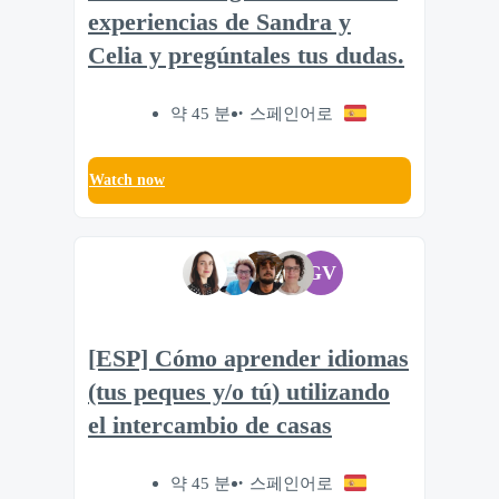
experiencias de Sandra y
Celia y pregúntales tus dudas.
약 45 분
스페인어로
Watch now
GV
[ESP] Cómo aprender idiomas
(tus peques y/o tú) utilizando
el intercambio de casas
약 45 분
스페인어로