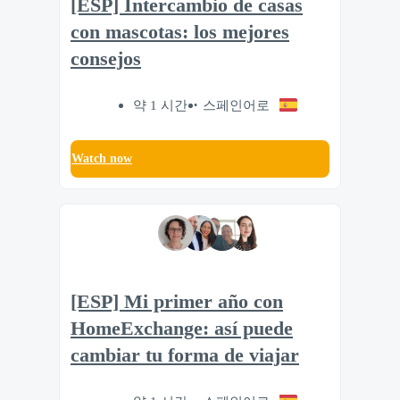
[ESP] Intercambio de casas
con mascotas: los mejores
consejos
약 1 시간
스페인어로
Watch now
[ESP] Mi primer año con
HomeExchange: así puede
cambiar tu forma de viajar