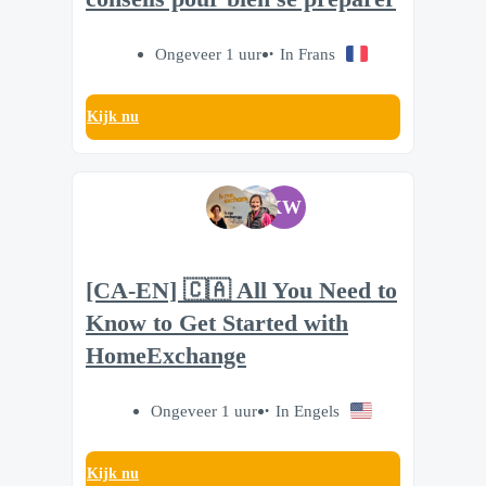
Ongeveer 1 uur
In Frans
Kijk nu
KW
[CA-EN] 🇨🇦 All You Need to
Know to Get Started with
HomeExchange
Ongeveer 1 uur
In Engels
Kijk nu