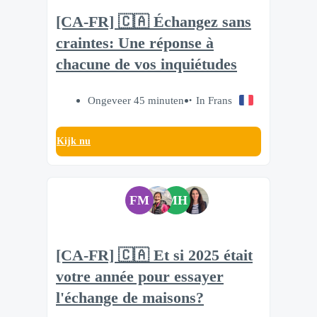
[CA-FR] 🇨🇦 Échangez sans
craintes: Une réponse à
chacune de vos inquiétudes
Ongeveer 45 minuten
In Frans
Kijk nu
FM
MH
[CA-FR] 🇨🇦 Et si 2025 était
votre année pour essayer
l'échange de maisons?