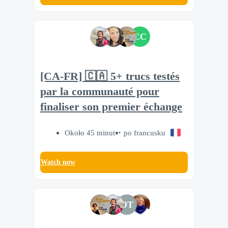
CC
[CA-FR] 🇨🇦 5+ trucs testés
par la communauté pour
finaliser son premier échange
Około 45 minut
po francusku
Watch now
DT