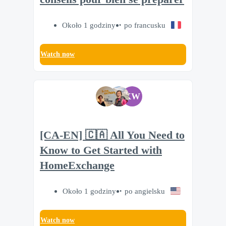
Około 1 godziny
po francusku
Watch now
KW
[CA-EN] 🇨🇦 All You Need to
Know to Get Started with
HomeExchange
Około 1 godziny
po angielsku
Watch now