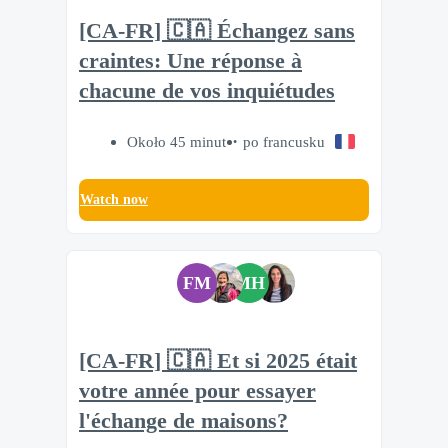
[CA-FR] 🇨🇦 Échangez sans
craintes: Une réponse à
chacune de vos inquiétudes
Około 45 minut
po francusku
Watch now
FM
MH
[CA-FR] 🇨🇦 Et si 2025 était
votre année pour essayer
l'échange de maisons?