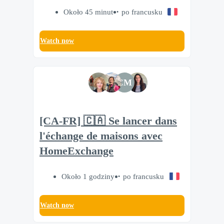
Około 45 minut
po francusku
Watch now
CM
[CA-FR] 🇨🇦 Se lancer dans
l'échange de maisons avec
HomeExchange
Około 1 godziny
po francusku
Watch now