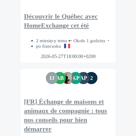
Découvrir le Québec avec
HomeExchange cet été
2 miesięcy temu
Około 1 godziny
po francusku
2026-05-27T18:00:00+0200
IJ
AB
KP
AP
2
[FR] Échange de maisons et
animaux de compagnie : tous
nos conseils pour bien
démarrer