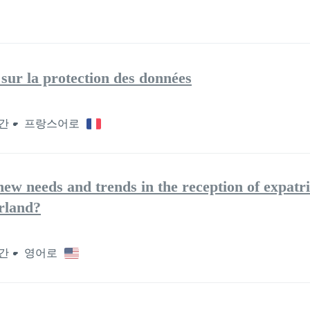
 sur la protection des données
시간
프랑스어로
new needs and trends in the reception of expatr
rland?
시간
영어로