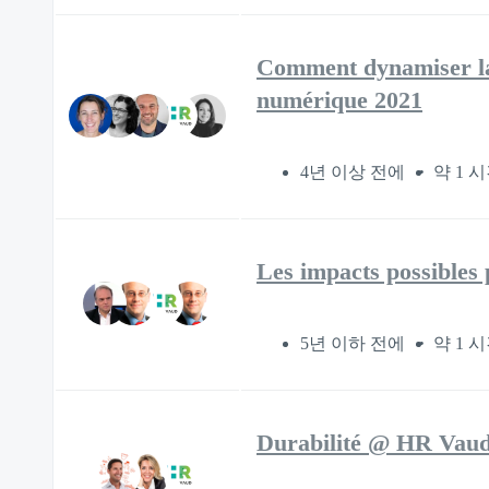
Comment dynamiser la 
numérique 2021
4년 이상 전에
약 1 
Les impacts possibles 
5년 이하 전에
약 1 시
Durabilité @ HR Vau