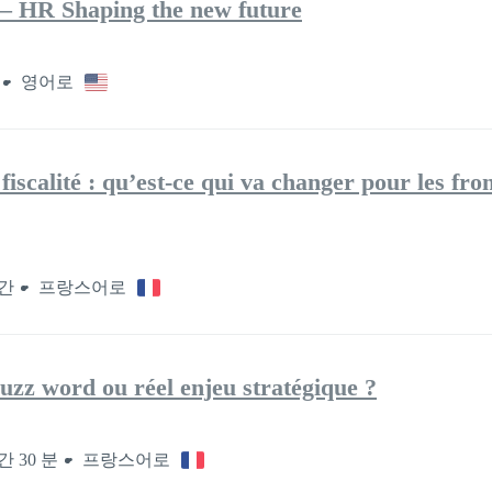
 – HR Shaping the new future
영어로
fiscalité : qu’est-ce qui va changer pour les fron
시간
프랑스어로
zz word ou réel enjeu stratégique ?
간 30 분
프랑스어로