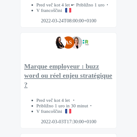
Pred več kot 4 let
Približno 1 uro
V francoščini
2022-03-24T08:00:00+0100
AS
Marque employeur : buzz
word ou réel enjeu stratégique
?
Pred več kot 4 let
Približno 1 uro in 30 minut
V francoščini
2022-03-03T17:30:00+0100