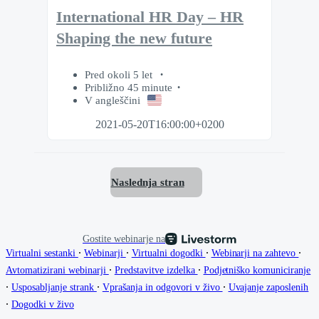
International HR Day – HR
Shaping the new future
Pred okoli 5 let
Približno 45 minute
V angleščini
2021-05-20T16:00:00+0200
Naslednja stran
Gostite webinarje na
∙
∙
∙
∙
Virtualni sestanki
Webinarji
Virtualni dogodki
Webinarji na zahtevo
∙
∙
Avtomatizirani webinarji
Predstavitve izdelka
Podjetniško komuniciranje
∙
∙
∙
Usposabljanje strank
Vprašanja in odgovori v živo
Uvajanje zaposlenih
∙
Dogodki v živo