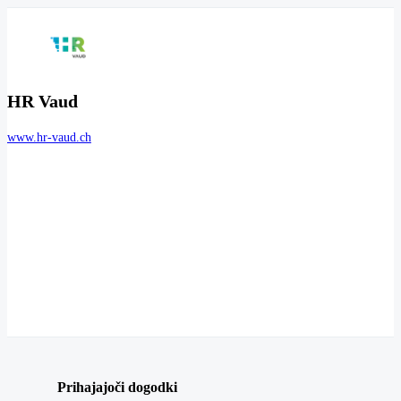
HR Vaud
www.hr-vaud.ch
Prihajajoči dogodki