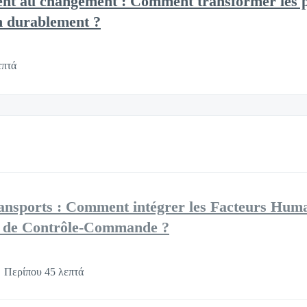
nt au changement : Comment transformer les 
n durablement ?
επτά
ransports : Comment intégrer les Facteurs Hum
es de Contrôle-Commande ?
Περίπου 45 λεπτά