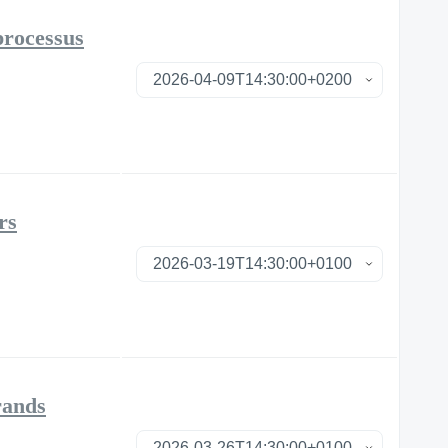
processus
rs
rands