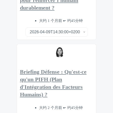
pour renforcer l’humain
durablement ?
大约 1 个月前
约45分钟
Briefing Défense : Qu'est-ce
qu'un PIFH (Plan
d'Intégration des Facteurs
Humains) ?
大约 2 个月前
约45分钟