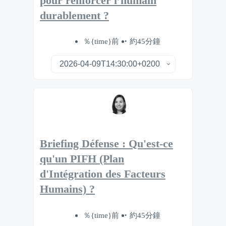
pour renforcer l’humain
durablement ?
％{time}前
約45分鐘
Briefing Défense : Qu'est-ce
qu'un PIFH (Plan
d'Intégration des Facteurs
Humains) ?
％{time}前
約45分鐘