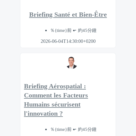
Briefing Santé et Bien-Être
％{time}前
約45分鐘
2026-06-04T14:30:00+0200
Briefing Aérospatial :
Comment les Facteurs
Humains sécurisent
l'innovation ?
％{time}前
約45分鐘