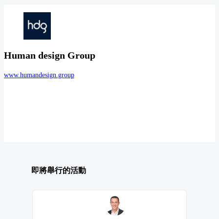
Human design Group
www.humandesign.group
即將舉行的活動