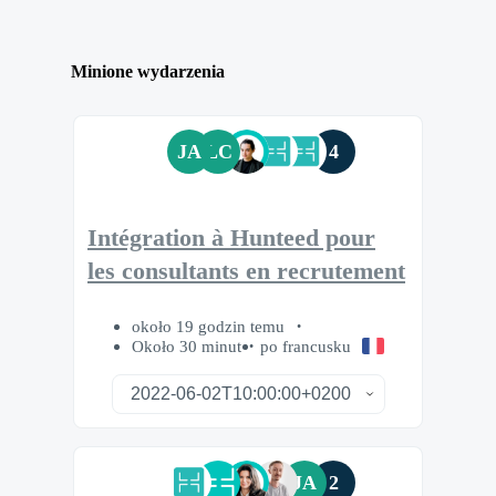
Minione wydarzenia
JA
LC
4
Intégration à Hunteed pour
les consultants en recrutement
około 19 godzin temu
Około 30 minut
po francusku
JA
2