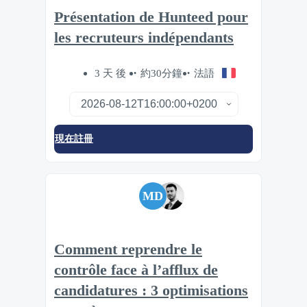
Présentation de Hunteed pour
les recruteurs indépendants
3 天 後
約30分鐘
法語
現在註冊
MD
Comment reprendre le
contrôle face à l’afflux de
candidatures : 3 optimisations