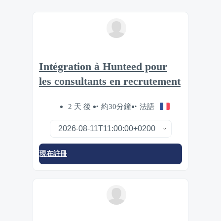
Intégration à Hunteed pour
les consultants en recrutement
2 天 後
約30分鐘
法語
現在註冊