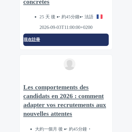
concrètes
25 天 後
約45分鐘
法語
2026-09-03T11:00:00+0200
現在註冊
Les comportements des
candidats en 2026 : comment
adapter vos recrutements aux
nouvelles attentes
大約一個月 後
約45分鐘