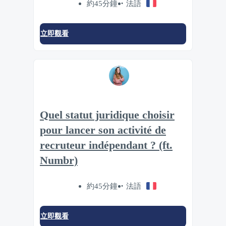
約45分鐘
法語
立即觀看
Quel statut juridique choisir
pour lancer son activité de
recruteur indépendant ? (ft.
Numbr)
約45分鐘
法語
立即觀看