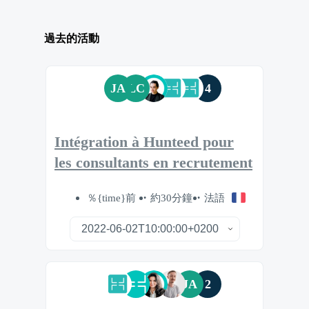
過去的活動
JA
LC
4
Intégration à Hunteed pour
les consultants en recrutement
％{time}前
約30分鐘
法語
JA
2