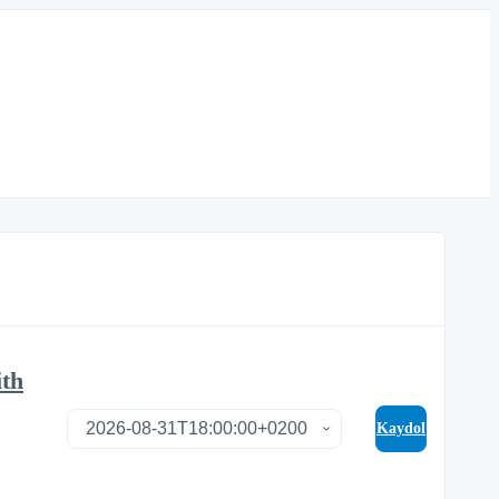
ith
Kaydol