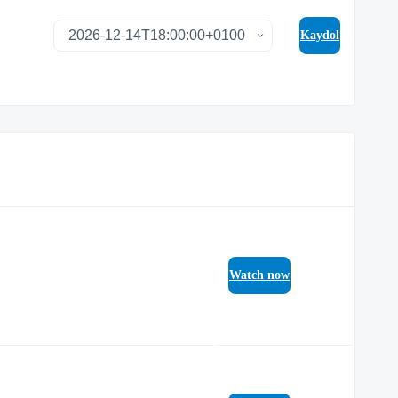
Kaydol
Watch now