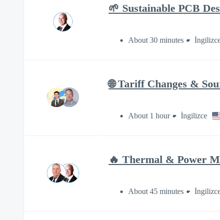
🌱 Sustainable PCB Des
About 30 minutes
İngilizc
🌐 Tariff Changes & Sou
About 1 hour
İngilizce
🔥 Thermal & Power M
About 45 minutes
İngilizc