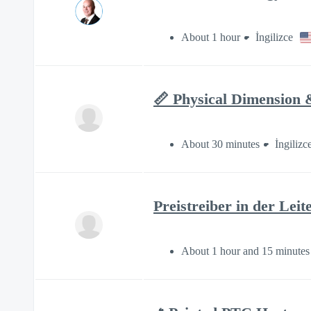
About 1 hour
İngilizce
📏 Physical Dimension 
About 30 minutes
İngilizc
Preistreiber in der Leit
About 1 hour and 15 minutes