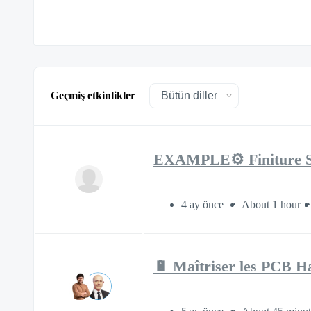
Geçmiş etkinlikler
EXAMPLE⚙️ Finiture Su
4 ay önce
About 1 hour
🔋 Maîtriser les PCB H