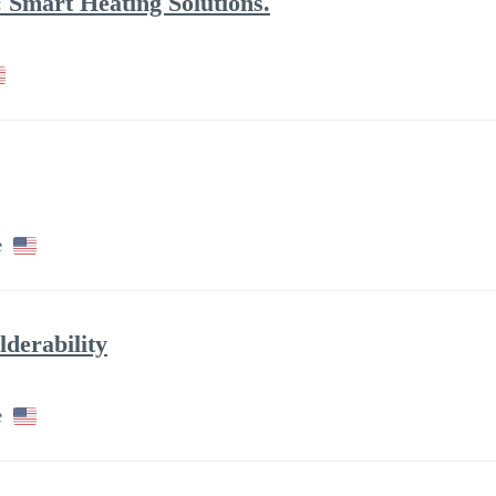
 Smart Heating Solutions.
e
lderability
e