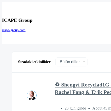
ICAPE Group
icape-group.com
Sıradaki etkinlikler
♻️ Shengyi Recyclad1G 
Rachel Fang & Erik Pe
23 gün içinde
About 45 m