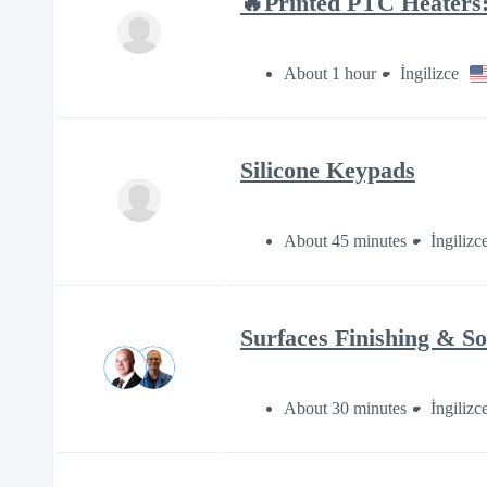
🔥Printed PTC Heaters:
About 1 hour
İngilizce
Silicone Keypads
About 45 minutes
İngilizc
Surfaces Finishing & So
About 30 minutes
İngilizc