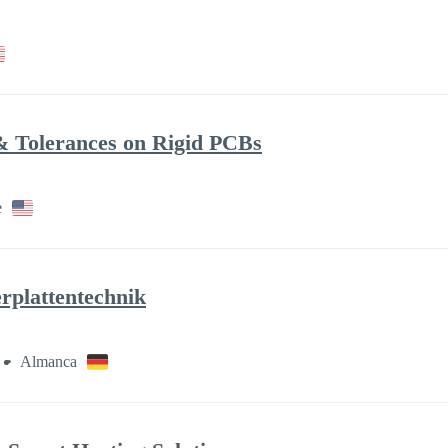
& Tolerances on Rigid PCBs
e
erplattentechnik
Almanca