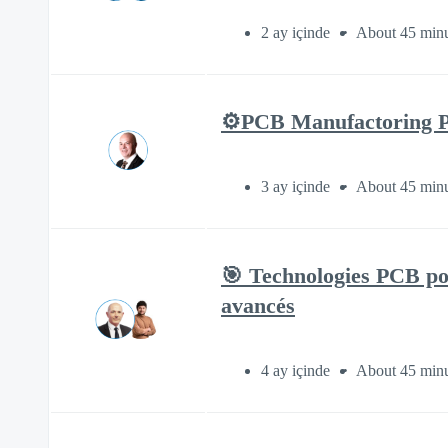
2 ay içinde
About 45 minu
⚙️PCB Manufactoring P
3 ay içinde
About 45 minu
🎯 Technologies PCB po
avancés
4 ay içinde
About 45 minu