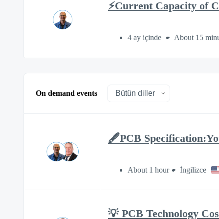
⚡Current Capacity of C
4 ay içinde
About 15 minu
On demand events
🖋️PCB Specification:Yo
About 1 hour
İngilizce
💡 PCB Technology Cos