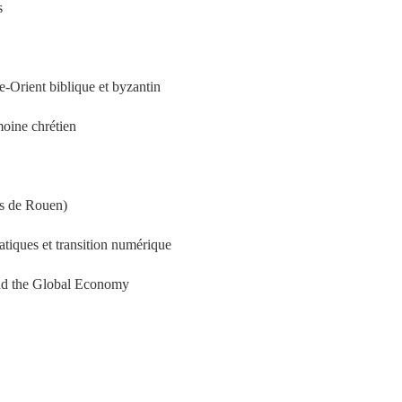
s
he-Orient biblique et byzantin
imoine chrétien
us de Rouen)
iques et transition numérique
 and the Global Economy