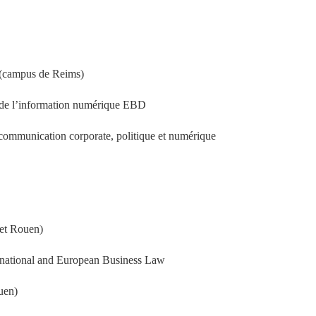
s (campus de Reims)
de l’information numérique EBD
communication corporate, politique et numérique
 et Rouen)
ternational and European Business Law
uen)