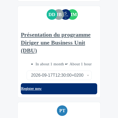
DD
JB
MM
Présentation du programme
Diriger une Business Unit
(DBU)
In about 1 month
About 1 hour
Register now
PT