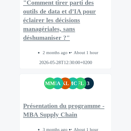
"Comment tirer parti des
outils de data et d’IA pour
éclairer les décisions
managériales, sans
déshumaniser ?"
2 months ago
About 1 hour
2026-05-28T12:30:00+0200
MM
IA
KL
MC
FL
3
Présentation du programme -
MBA Supply Chain
3 months ago
About 1 hour