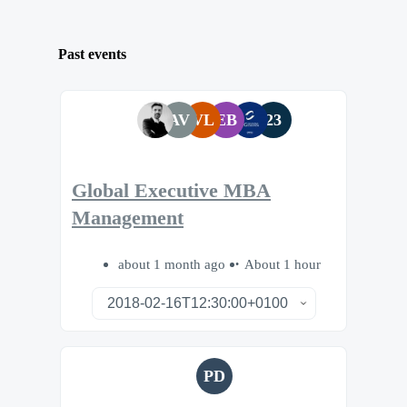
Past events
AV
VL
EB
23
Global Executive MBA
Management
about 1 month ago
About 1 hour
PD