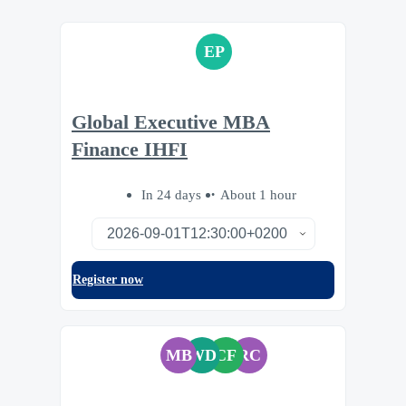
EP
Global Executive MBA
Finance IHFI
In 24 days
About 1 hour
Register now
MB
WD
CF
RC