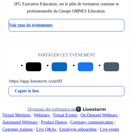
IFG Executive Education, est le pôle de formation continue et
professionnelle du Groupe OMNES Education.
Voir tous les événements
PARTAGER CET ÉVÉNEMENT
Copier le lien
Organisez des webinaires sur
∙
∙
∙
∙
Virtual Meetings
Webinars
Virtual Events
On-Demand Webinars
∙
∙
∙
Automated Webinars
Product Demos
Company communication
∙
∙
∙
Customer training
Live Q&As
Employee onboarding
Live events