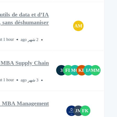
ils de data et d’IA
 sans déshumaniser ?"
AM
t 1 hour
2 شهر ago
- MBA Supply Chain
3
FL
MC
KL
IA
MM
t 1 hour
3 شهر ago
tal MBA Management
JM
FK