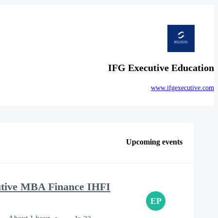
IFG Executive Education
www.ifgexecutive.com
Upcoming events
utive MBA Finance IHFI
EP