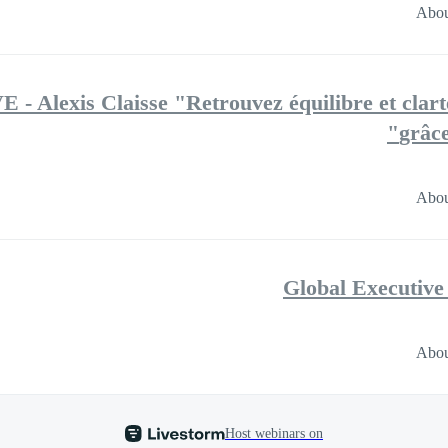
Abou
 - Alexis Claisse "Retrouvez équilibre et clart
grâce
Abou
Global Executiv
Abou
Host webinars on