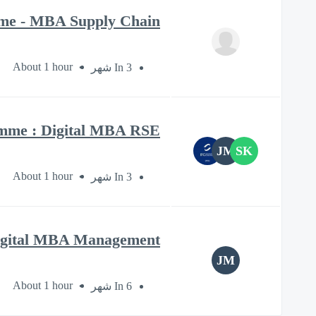
mme - MBA Supply Chain
About 1 hour
In 3 شهر
amme : Digital MBA RSE
JM
SK
About 1 hour
In 3 شهر
Digital MBA Management
JM
About 1 hour
In 6 شهر