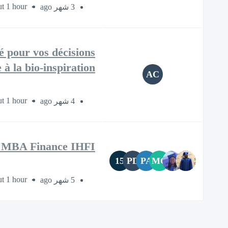
t 1 hour
3 شهر ago
é pour vos décisions
 à la bio‑inspiration"
AC
t 1 hour
4 شهر ago
e MBA Finance IHFI
15
PD
PA
MC
t 1 hour
5 شهر ago