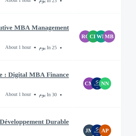
About 1 hour
In 23 يوم
cutive MBA Management
RC
CF
WD
MB
About 1 hour
In 25 يوم
e : Digital MBA Finance
CM
NN
About 1 hour
In 30 يوم
 Développement Durable
JM
AP