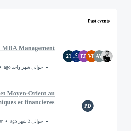
Past events
ve MBA Management
23
EB
VL
AV
حوالي شهر واحد ago
 et Moyen-Orient au
ues et financières ?"
PD
ur
حوالي 2 شهر ago