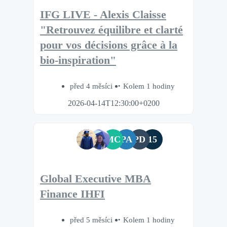
IFG LIVE - Alexis Claisse
"Retrouvez équilibre et clarté
pour vos décisions grâce à la
bio‑inspiration"
před 4 měsíci
Kolem 1 hodiny
2026-04-14T12:30:00+0200
MC
PA
PD
15
Global Executive MBA
Finance IHFI
před 5 měsíci
Kolem 1 hodiny