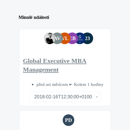
Minulé události
AV
VL
EB
23
Global Executive MBA
Management
před asi měsícem
Kolem 1 hodiny
PD