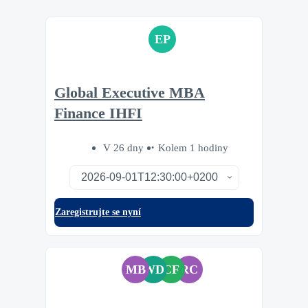
EP
Global Executive MBA
Finance IHFI
V 26 dny
Kolem 1 hodiny
Zaregistrujte se nyní
MB
WD
CF
RC