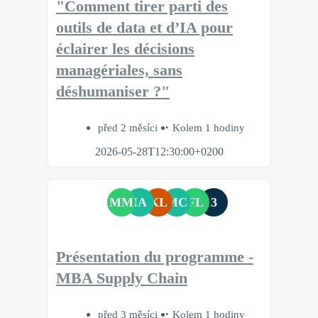
"Comment tirer parti des
outils de data et d’IA pour
éclairer les décisions
managériales, sans
déshumaniser ?"
před 2 měsíci
Kolem 1 hodiny
2026-05-28T12:30:00+0200
MM
IA
KL
MC
FL
3
Présentation du programme -
MBA Supply Chain
před 3 měsíci
Kolem 1 hodiny