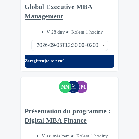
Global Executive MBA
Management
V 28 dny
Kolem 1 hodiny
Zaregistrujte se nyní
NN
CM
Présentation du programme :
Digital MBA Finance
V asi měsícem
Kolem 1 hodiny