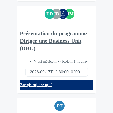
DD
JB
MM
Présentation du programme
Diriger une Business Unit
(DBU)
V asi měsícem
Kolem 1 hodiny
Zaregistrujte se nyní
PT