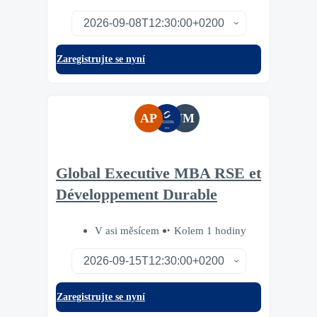
Zaregistrujte se nyní
AP
JM
Global Executive MBA RSE et
Développement Durable
V asi měsícem
Kolem 1 hodiny
Zaregistrujte se nyní