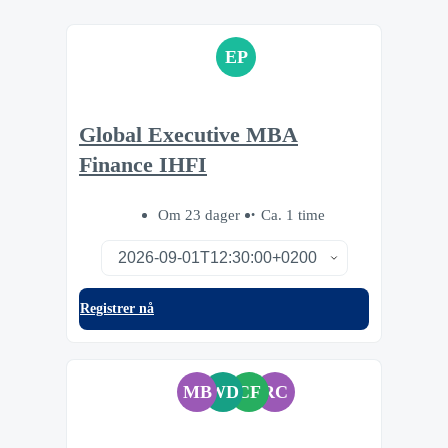
EP
Global Executive MBA
Finance IHFI
Om 23 dager
Ca. 1 time
Registrer nå
MB
WD
CF
RC