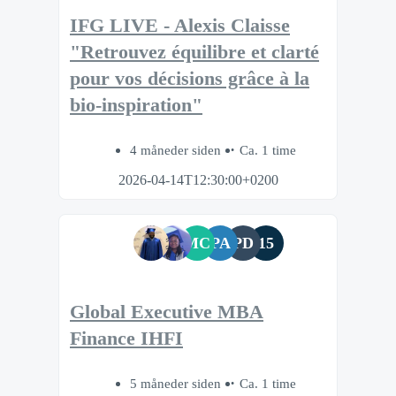
IFG LIVE - Alexis Claisse
"Retrouvez équilibre et clarté
pour vos décisions grâce à la
bio‑inspiration"
4 måneder siden
Ca. 1 time
2026-04-14T12:30:00+0200
MC
PA
PD
15
Global Executive MBA
Finance IHFI
5 måneder siden
Ca. 1 time