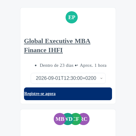
EP
Global Executive MBA
Finance IHFI
Dentro de 23 dias
Aprox. 1 hora
Registre-se agora
MB
WD
CF
RC