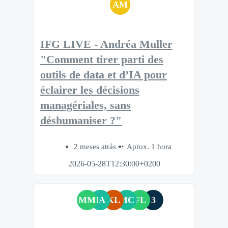
AM
IFG LIVE - Andréa Muller
"Comment tirer parti des
outils de data et d’IA pour
éclairer les décisions
managériales, sans
déshumaniser ?"
2 meses atrás
Aprox. 1 hora
2026-05-28T12:30:00+0200
MM
IA
KL
MC
FL
3