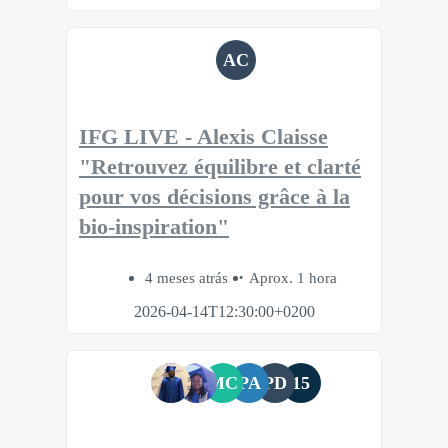
AC
IFG LIVE - Alexis Claisse
"Retrouvez équilibre et clarté
pour vos décisions grâce à la
bio‑inspiration"
4 meses atrás
Aprox. 1 hora
2026-04-14T12:30:00+0200
MC
PA
PD
15