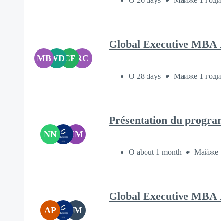
О 26 days
Майже 1 год
Global Executive MBA
MB
WD
CF
RC
О 28 days
Майже 1 год
Présentation du progra
NN
CM
О about 1 month
Майже 
Global Executive MBA 
AP
JM