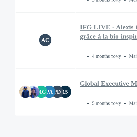
IFG LIVE - Alexis C
grâce à la bio‑inspi
AC
4 months тому
Май
Global Executive 
MC
PA
PD
15
5 months тому
Май