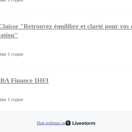
laisse "Retrouvez équilibre et clarté pour vos 
ration"
же 1 годин
MBA Finance IHFI
же 1 годин
Host webinars on