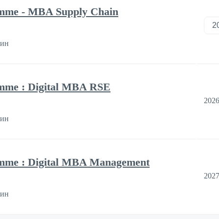
amme - MBA Supply Chain
дин
amme : Digital MBA RSE
2026
дин
amme : Digital MBA Management
2027
дин