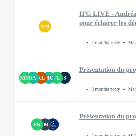
IFG LIVE - Andréa 
pour éclairer les d
AM
2 months тому
Май
Présentation du p
MM
IA
KL
MC
FL
3
3 months тому
Май
Présentation du p
FK
JM
3 months тому
Май