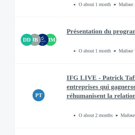
О about 1 month
Майже 
Présentation du progra
DD
JB
MM
О about 1 month
Майже 
IFG LIVE - Patrick Taff
entreprises qui gagnero
PT
réhumanisent la relation
О about 2 months
Майже