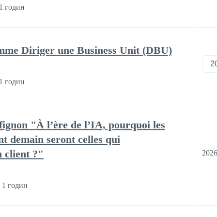
1 годин
mme Diriger une Business Unit (DBU)
1 годин
ignon "À l’ère de l’IA, pourquoi les
nt demain seront celles qui
 client ?"
2026
 1 годин