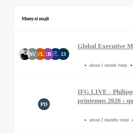
Минулі події
Global Executive
AV
VL
EB
23
about 1 month тому
IFG LIVE - Philipp
printemps 2026 : qu
PD
about 2 months тому