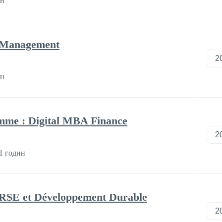
ин
 Management
ин
mme : Digital MBA Finance
1 годин
RSE et Développement Durable