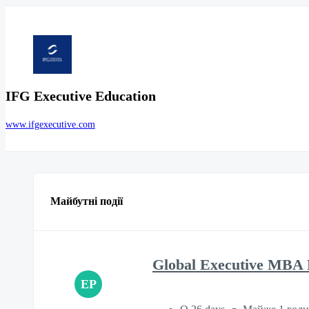
IFG Executive Education
www.ifgexecutive.com
Майбутні події
Global Executive MBA 
EP