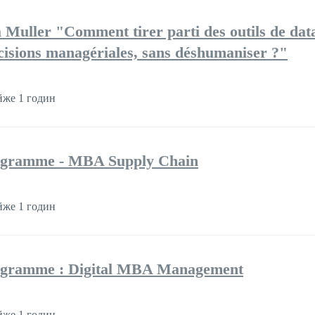
Muller "Comment tirer parti des outils de data
écisions managériales, sans déshumaniser ?"
же 1 годин
rogramme - MBA Supply Chain
же 1 годин
rogramme : Digital MBA Management
же 1 годин