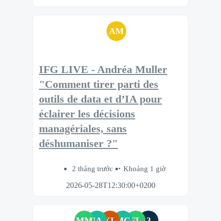
AM
IFG LIVE - Andréa Muller
"Comment tirer parti des
outils de data et d’IA pour
éclairer les décisions
managériales, sans
déshumaniser ?"
2 tháng trước
Khoảng 1 giờ
2026-05-28T12:30:00+0200
MM
IA
KL
MC
FL
3