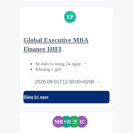
EP
Global Executive MBA
Finance IHFI
Sẽ diễn ra trong 24 ngày
Khoảng 1 giờ
Đăng ký ngay
MB
WD
CF
RC