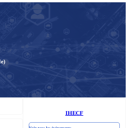
le)
IHECF