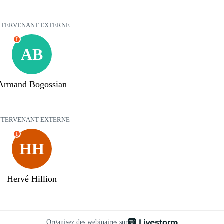
NTERVENANT EXTERNE
I
AB
Armand Bogossian
NTERVENANT EXTERNE
I
HH
Hervé Hillion
Organisez des webinaires sur