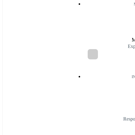
M
Exp
I
Respo