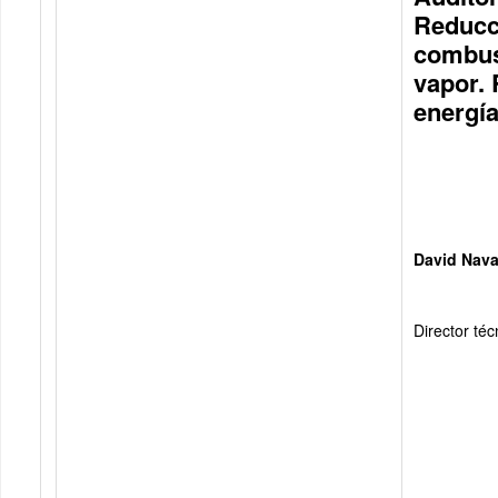
Reducc
combust
vapor. 
energí
David Nava
Director té