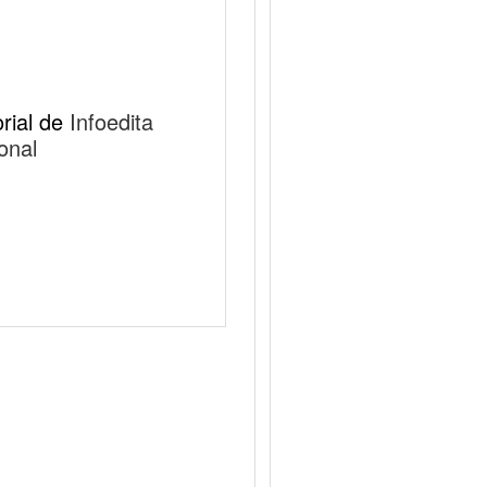
ial de 
Infoedita 
onal