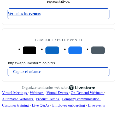
representativos.
Ver todos los eventos
COMPARTIR ESTE EVENTO
Copiar el enlance
Organizar seminarios web sobre
∙
∙
∙
∙
Virtual Meetings
Webinars
Virtual Events
On-Demand Webinars
∙
∙
∙
Automated Webinars
Product Demos
Company communication
∙
∙
∙
Customer training
Live Q&As
Employee onboarding
Live events