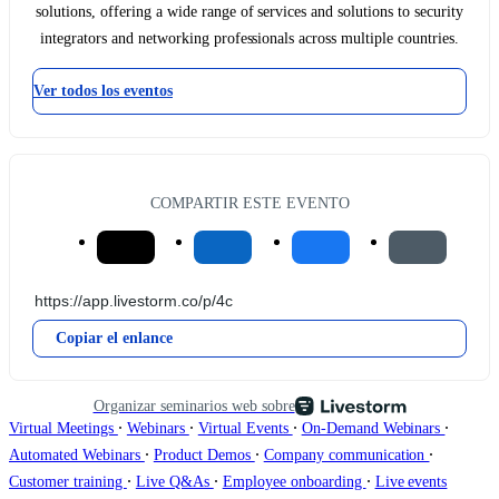
solutions, offering a wide range of services and solutions to security
integrators and networking professionals across multiple countries.
Ver todos los eventos
COMPARTIR ESTE EVENTO
Copiar el enlance
Organizar seminarios web sobre
∙
∙
∙
∙
Virtual Meetings
Webinars
Virtual Events
On-Demand Webinars
∙
∙
∙
Automated Webinars
Product Demos
Company communication
∙
∙
∙
Customer training
Live Q&As
Employee onboarding
Live events