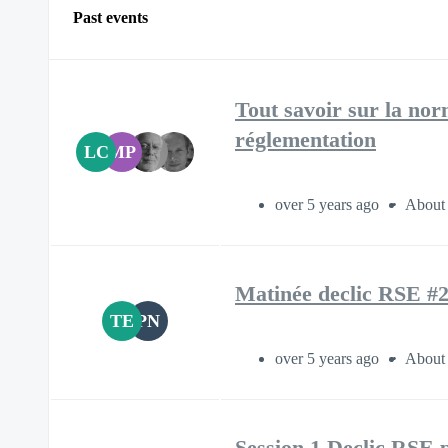
Past events
Tout savoir sur la nor
réglementation
LC
MP
over 5 years ago
About 
Matinée declic RSE #2
TE
PN
over 5 years ago
About 
Session 1 Declic RSE p