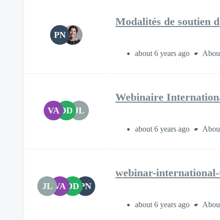
Modalités de soutien d
PN
about 6 years ago
About
Webinaire Internation
VA
DD
JL
about 6 years ago
About
webinar-international-
JL
VA
DD
PN
about 6 years ago
About