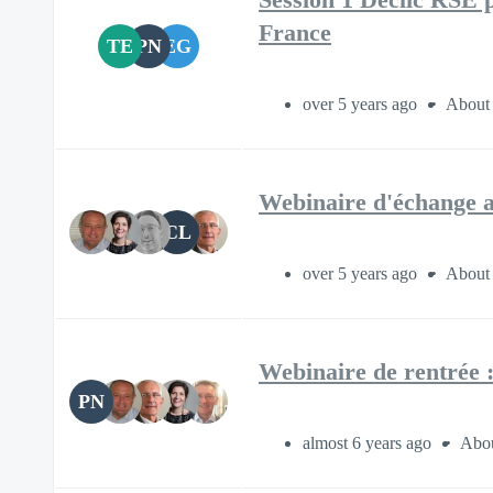
France
TE
PN
EG
over 5 years ago
About 
Webinaire d'échange 
CL
over 5 years ago
About 
Webinaire de rentrée 
PN
almost 6 years ago
Abou